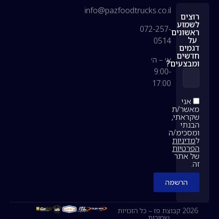
info@pazfoodtrucks.co.il
רוצים
לשמוע
072-257-
ראשונים
על
0514
דגמים
חדשים
א׳ – ה׳
ומבצעים?
9:00-
17:00
אני
מאשר/ת
שקראתי,
הבנתי
ומסכימ/ה
ל
מדיניות
הפרטיות
של אתר
זה.
הרשמה
2026 קבוצת פז – כל הזכויות
שמורות.