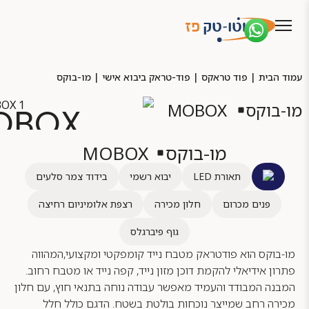
עמוד הבית
|
פוד טראקס
|
פוד-טראק ביבוא אישי
|
מו-בוקס
מו-בוקס
MOBOX
OBOX
מו-בוקס
MOBOX
תאורת LED
יבוא רשמי
בידוד צמר סלעים
פנים מכרום
חלון מכירה
רצפת אלומיניום רחיצה
גוף פיברגלס
מו-בוקס הוא פודטראק מטבח נייד קומפקטי ומקצועי,המהווה
פתרון אידיאלי להקמת דוכן מזון נייד, קפה נייד או מטבח רחוב.
המבנה המבודד והעמיד מאפשר עבודה נוחה בתנאי חוץ, עם חלון
מכירה רחב שמייצר נוכחות בולטת בשטח. הדגם כולל חלל