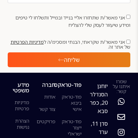
אני מאשר/ת שתחזרו אליי בנייד ובמייל ותשלחו לי טיפים
ומידע שיעזור לעסק שלי להצליח
אני מאשר/ת שקראתי, הבנתי ומסכימ/ה ל
מדיניות הפרטיות
של אתר זה.
שליחה
שמרו
פוד-טראקס
חברה
מידע
יוחנן
איתנו על
משפטי
קשר:
הסנדלר
פוד-טראק
אודות
20, כפר
מדיניות
ביבוא
פרטיות
אישי
צור קשר
סבא
הצהרת
פוד-טראק
פרויקטים
סדן 11,
נגישות
ייצור
ערד
ישראלי