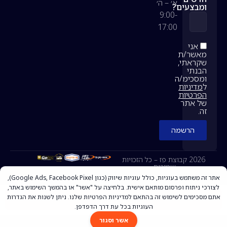
א׳ – ה׳
ומבצעים?
9:00-
17:00
אני
מאשר/ת
שקראתי,
הבנתי
ומסכימ/ה
ל
מדיניות
הפרטיות
של אתר
זה.
הרשמה
2026 קבוצת פז – כל הזכויות
שמורות.
אתר זה משתמש בעוגיות, כולל עוגיות שיווק (כגון Google Ads, Facebook Pixel),
לצורכי ניתוח ופרסום מותאם אישית. בלחיצה על "אשר" או בהמשך השימוש באתר,
אתם מסכימים לשימוש זה בהתאם ל
מדיניות הפרטיות
שלנו. ניתן לשנות את הגדרות
להצעת מחיר
העוגיות בכל עת דרך הדפדפן.
אשר וסגור
מופעל על ידי Elektro