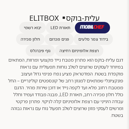
עלית-בוקס
ELITBOX
תאורת LED
יבוא רשמי
בידוד צמר סלעים
פנים מכרום
חלון מכירה
רצפת אלומיניום רחיצה
גוף פיברגלס
דגם עלית-בוקס הוא פתרון מטבח נייד מקצועי ומרווח, המתאים
במיוחד לעסקים שרוצים לשלב נוחות תפעולית עם נראות
מוקפדת בשטח. הפודטראק מציע נפח פנימי גדול ועיצוב
פונקציונלי שמתאים למגוון רחב של קונספטים קולינריים – החל
ממטבח רחוב מלא ועד לקפה נייד או דוכן שירות מהיר. הדגם
כולל חלון מכירה רחב, תאורת LED, מבנה מבודד ועמיד וחלל
עבודה היגייני עם רצפת אלומיניום קלה לניקוי. פתרון פרקטי
ומרשים לעסקי מזון שרוצים לשלב תפעול נוח עם נראות גבוהה
בשטח.