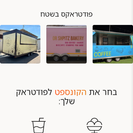
פודטראקס בשטח
בחר את
הקונספט
לפודטראק
שלך: