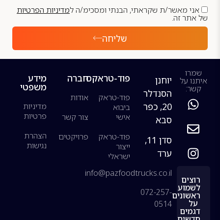
אני מאשר/ת שקראתי, הבנתי ומסכימ/ה ל
מדיניות הפרטיות
של אתר זה.
שליחה
שמרו
פוד-טראקס
חברה
מידע
יוחנן
איתנו על
משפטי
קשר:
הסנדלר
פוד-טראק
אודות
20, כפר
מדיניות
ביבוא
פרטיות
אישי
צור קשר
סבא
הצהרת
פוד-טראק
פרויקטים
סדן 11,
נגישות
ייצור
ערד
ישראלי
info@pazfoodtrucks.co.il
רוצים
לשמוע
072-257-
ראשונים
על
0514
דגמים
חדשים