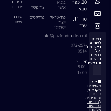
20, כפר
מדיניות
ביבוא
פרטיות
אישי
צור קשר
סבא
הצהרת
פוד-טראק
פרויקטים
סדן 11,
נגישות
ייצור
ערד
ישראלי
info@pazfoodtrucks.co.il
רוצים
לשמוע
072-257-
ראשונים
על
0514
דגמים
חדשים
א׳ – ה׳
ומבצעים?
9:00-
17:00
אני
מאשר/ת
שקראתי,
הבנתי
ומסכימ/ה
ל
מדיניות
הפרטיות
של אתר