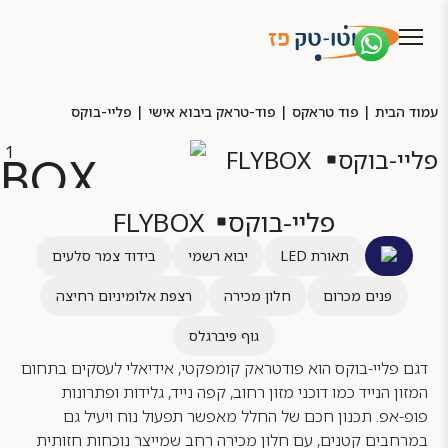
עמוד הבית
|
פוד טראקס
|
פוד-טראק ביבוא אישי
|
פליי-בוקס
פליי-בוקס
FLYBOX
YBOX
פליי-בוקס
FLYBOX
תאורת LED
יבוא רשמי
בידוד צמר סלעים
פנים מכרום
חלון מכירה
רצפת אלומיניום רחיצה
גוף פיברגלס
דגם פליי-בוקס הוא פודטראק קומפקטי, אידיאלי לעסקים בתחום
המזון הנייד כמו דוכני מזון רחוב, קפה נייד, גלידות ופתרונות
פופ-אפ. תכנון חכם של החלל מאפשר תפעול נוח ויעיל גם
במרחבים קטנים, עם חלון מכירה רחב שמייצר נוכחות חזותית